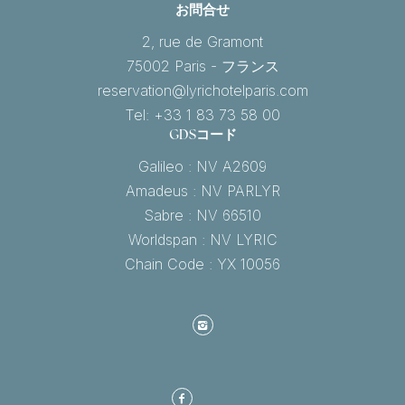
お問合せ
2, rue de Gramont
75002 Paris - フランス
reservation@lyrichotelparis.com
Tel: +33 1 83 73 58 00
GDSコード
Galileo : NV A2609
Amadeus : NV PARLYR
Sabre : NV 66510
Worldspan : NV LYRIC
Chain Code : YX 10056
Instagram
フ
ト
ェ
リ
ー
ッ
ス
プ