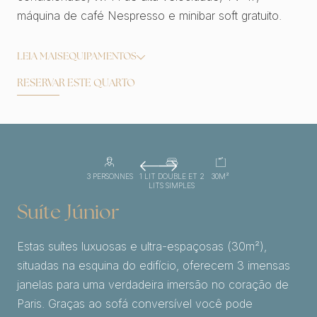
máquina de café Nespresso e minibar soft gratuito.
LEIA MAIS
EQUIPAMENTOS
RESERVAR ESTE QUARTO
3 PERSONNES
1 LIT DOUBLE ET 2
30M²
LITS SIMPLES
Suíte Júnior
Estas suítes luxuosas e ultra-espaçosas (30m²),
situadas na esquina do edifício, oferecem 3 imensas
janelas para uma verdadeira imersão no coração de
Paris. Graças ao sofá conversível você pode