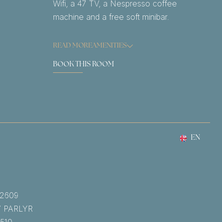
Wifi, a 47 TV, a Nespresso coffee
machine and a free soft minibar.
READ MORE
AMENITIES
BOOK THIS ROOM
EN
A2609
V PARLYR