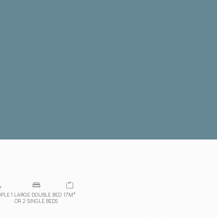
OPLE
1 LARGE DOUBLE BED
17M²
OR 2 SINGLE BEDS