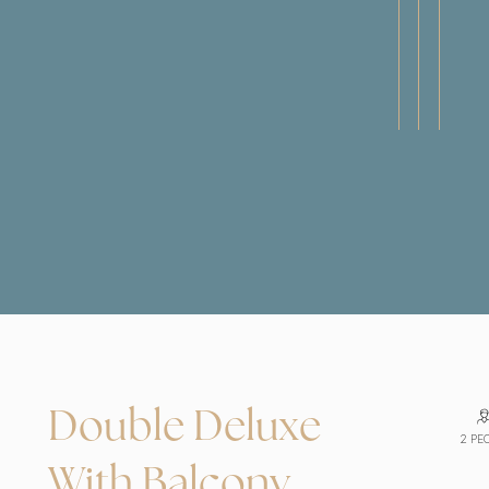
Double Deluxe
2 PE
With Balcony