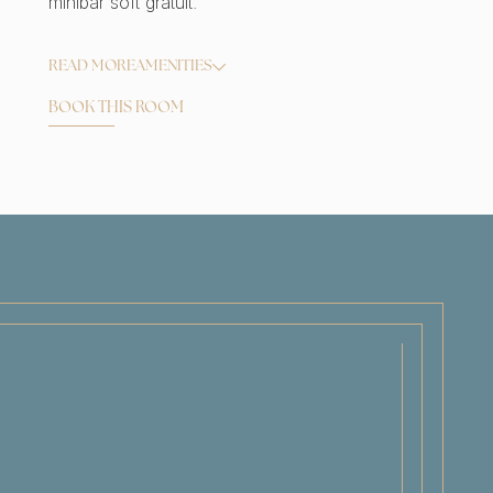
minibar soft gratuit.
READ MORE
AMENITIES
BOOK THIS ROOM